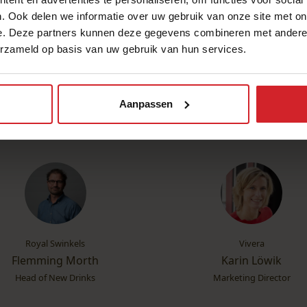
. Ook delen we informatie over uw gebruik van onze site met on
e. Deze partners kunnen deze gegevens combineren met andere i
erzameld op basis van uw gebruik van hun services.
 wij 10 leiders in food over hun visie op onze foodservicemar
sector, captains of industry. In dit rapport delen ze hun ambi
Aanpassen
Royal Swinkels
Vivera
Flemming Morth
Karin Löwik
Head of New Drinks
Marketing Director