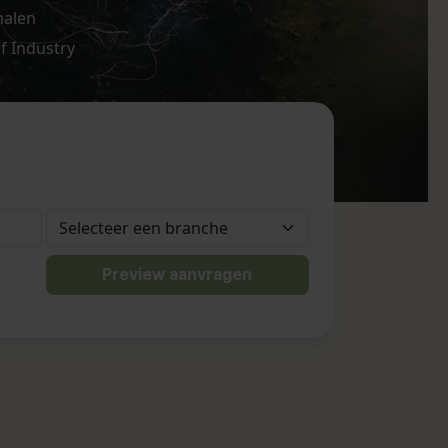
nalen
f Industry
Preview aanvragen