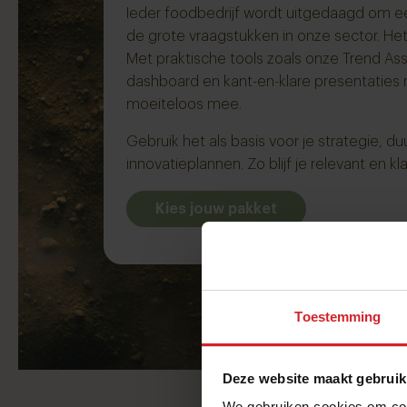
Ieder foodbedrijf wordt uitgedaagd om e
de grote vraagstukken in onze sector. Het 
Met praktische tools zoals onze Trend Ass
dashboard en kant-en-klare presentaties
moeiteloos mee.
Gebruik het als basis voor je strategie, d
innovatieplannen. Zo blijf je relevant en k
Kies jouw pakket
Toestemming
Deze website maakt gebruik
We gebruiken cookies om cont