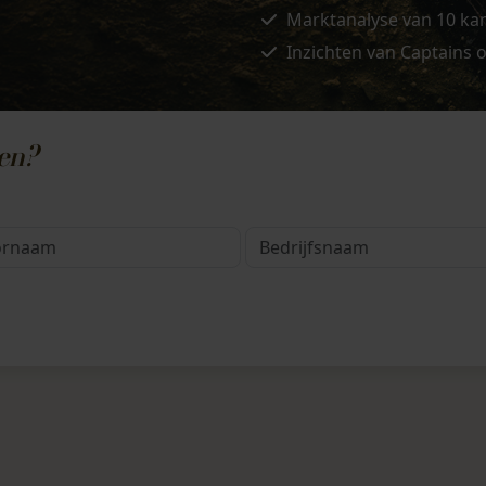
Marktanalyse van
10 ka
Inzichten
van Captains o
gen?