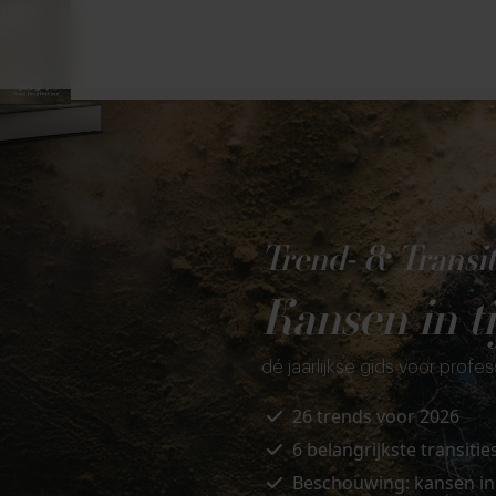
Trend- & Transi
Kansen in t
dé jaarlijkse gids voor profe
26 trends
voor
2026
6
belangrijkste transitie
Beschouwing:
kansen in