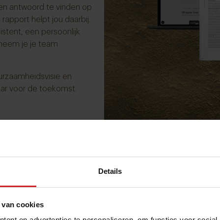
en antwoord te vinden op
rapport helpt jou daarbij.
istent, een persoonlijk
 neem je je team
uurzaamheidsvisie en
laar voor de toekomst.
Details
 van cookies
ent en advertenties te personaliseren, om functies voor social