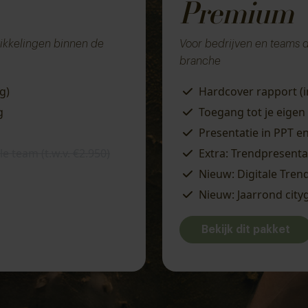
Premium
twikkelingen binnen de
Voor bedrijven en teams di
branche
g)
Hardcover rapport (i
g
Toegang tot je eigen
Presentatie in PPT e
e team (t.w.v. €2.950)
Extra
: Trendpresentat
Nieuw
: Digitale Tren
Nieuw
: Jaarrond city
Bekijk dit pakket