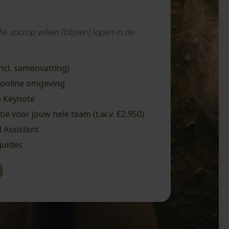
e voorop willen (blijven) lopen in de
ncl. samenvatting)
 online omgeving
n Keynote
ie voor jouw hele team (t.w.v. €2.950)
d Assistent
guides