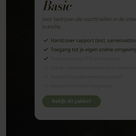
Basic
V
oor bedrijven die inzicht willen in de on
branche
Hardcover rapport (incl. samenvattin
Toegang tot je eigen online omgevin
Presentatie in PPT en Keynote
Extra: Trendpresentatie voor jouw hel
Nieuw: Digitale Trend Assistent
Nieuw: Jaarrond cityguides
Bekijk dit pakket