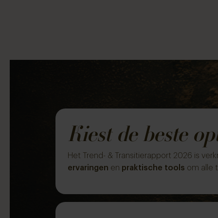
Kiest de beste op
Het Trend- & Transitierapport 2026 is ver
ervaringen
en
praktische tools
om alle 